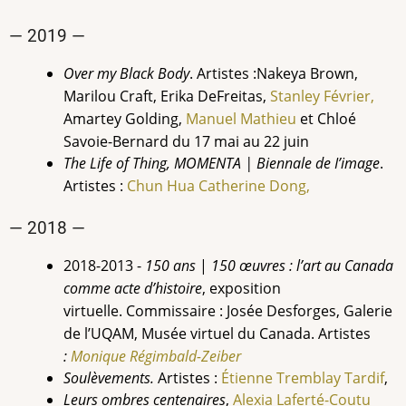
— 2019 —
Over my Black Body
. Artistes :
Nakeya Brown,
Marilou Craft, Erika DeFreitas,
Stanley Février,
Amartey Golding,
Manuel
Mathieu
et
Chloé
Savoie-Bernard du 17 mai au 22 juin
The Life of Thing, MOMENTA | Biennale de I’image
.
Artistes :
Chun Hua Catherine Dong,
— 2018 —
2018-2013 -
150 ans
|
150 œuvres : l’art au Canada
comme acte d’histoire
, exposition
virtuelle. Commissaire : Josée Desforges, Galerie
de l’UQAM, Musée virtuel du Canada. Artistes
:
Monique Régimbald-Zeiber
Soulèvements.
Artistes :
Étienne Tremblay Tardif
,
Leurs ombres centenaires
,
Alexia Laferté-Coutu