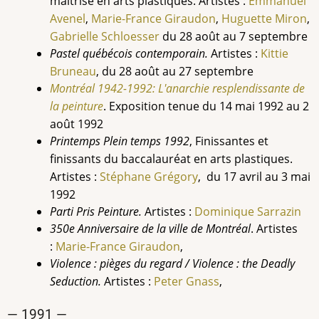
maitrise en arts plastiques. Artistes :
Emmanuel
Avenel
,
Marie-France Giraudon
,
Huguette Miron
,
Gabrielle Schloesser
du 28 août au 7 septembre
Pastel québécois contemporain.
Artistes :
Kittie
Bruneau
, du 28 août au 27 septembre
Montréal 1942-1992: L'anarchie resplendissante de
la peinture
. Exposition tenue du 14 mai 1992 au 2
août 1992
Printemps Plein temps 1992
, Finissantes et
finissants du baccalauréat en arts plastiques.
Artistes :
Stéphane Grégory
, du 17 avril au 3 mai
1992
Parti Pris Peinture.
Artistes :
Dominique
Sarrazin
350e Anniversaire de la ville de Montréal
. Artistes
:
Marie-France
Giraudon
,
Violence : pièges du regard / Violence : the Deadly
Seduction.
Artistes :
Peter Gnass
,
— 1991 —