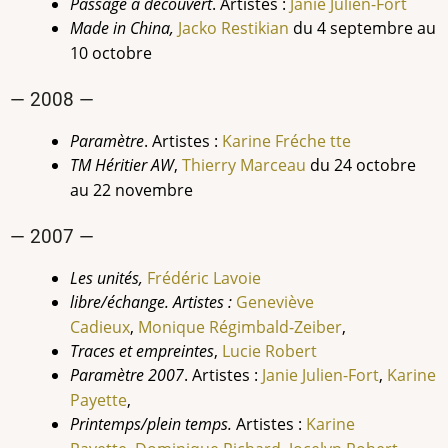
Passage à découvert
. Artistes :
Janie
Julien-Fort
Made in China,
Jacko Restikian
du 4 septembre au
10 octobre
— 2008 —
Paramètre
. Artistes :
Karine
Fréche tte
TM Héritier AW
,
Thierry Marceau
du 24 octobre
au 22 novembre
— 2007 —
Les unités,
Frédéric Lavoie
libre/échange. Artistes :
Geneviève
Cadieux
,
Monique Régimbald-Zeiber
,
Traces et empreintes
,
Lucie Robert
Paramètre 2007
. Artistes :
Janie
Julien-Fort
,
Karine
Payette
,
Printemps/plein temps.
Artistes :
Karine