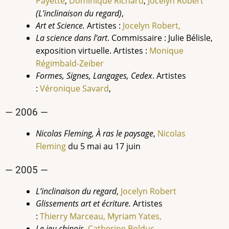
Payette
,
Dominique Richard
,
Jocelyn Robert
(L’inclinaison du regard)
,
Art et Science.
Artistes :
Jocelyn Robert,
La science dans l’art
. Commissaire : Julie Bélisle,
exposition virtuelle. Artistes :
Monique
Régimbald-Zeiber
Formes, Signes, Langages, Cedex
. Artistes
:
Véronique Savard
,
— 2006 —
Nicolas Fleming, À ras le paysage
,
Nicolas
Fleming
du 5 mai au 17 juin
— 2005 —
L’inclinaison du regard
,
Jocelyn Robert
Glissements art et écriture.
Artistes
:
Thierry Marceau,
Myriam Yates,
Le jeu chinois
,
Catherine Bolduc