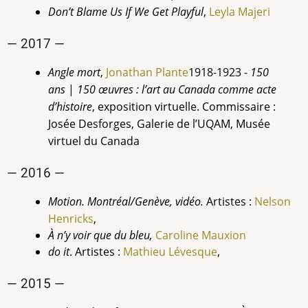
Don’t Blame Us If We Get Playful
,
Leyla Majeri
— 2017 —
Angle mort
,
Jonathan Plante
1918-1923 -
150
ans
|
150 œuvres : l’art au Canada comme acte
d’histoire
, exposition virtuelle. Commissaire :
Josée Desforges, Galerie de l’UQAM, Musée
virtuel du Canada
— 2016 —
Motion. Montréal/Genève, vidéo.
Artistes :
Nelson
Henricks
,
À n’y voir que du bleu,
Caroline Mauxion
do it
. Artistes :
Mathieu Lévesque
,
— 2015 —