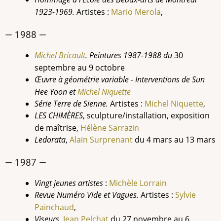
1923-1969.
Artistes :
Mario Merola
,
— 1988 —
Michel Bricault
. Peintures 1987-1988 du
30
septembre au 9 octobre
Œuvre à géométrie variable - Interventions de Sun
Hee Yoon et
Michel Niquette
Série Terre de Sienne.
Artistes :
Michel Niquette
,
LES CHIMÈRES
, sculpture/installation, exposition
de maîtrise,
Hélène Sarrazin
Ledorata
,
Alain Surprenant
du 4 mars au 13 mars
— 1987 —
Vingt jeunes artistes
:
Michèle
Lorrain
Revue Numéro Vide et Vagues.
Artistes :
Sylvie
Painchaud
,
Viseurs
,
Jean Pelchat
du 27 novembre au 6