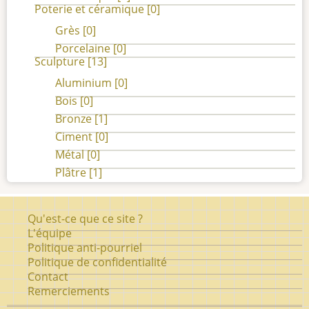
Poterie et céramique
[0]
Grès
[0]
Porcelaine
[0]
Sculpture
[13]
Aluminium
[0]
Bois
[0]
Bronze
[1]
Ciment
[0]
Métal
[0]
Plâtre
[1]
Pied
Qu'est-ce que ce site ?
de
L'équipe
Politique anti-pourriel
page
Politique de confidentialité
Contact
Remerciements