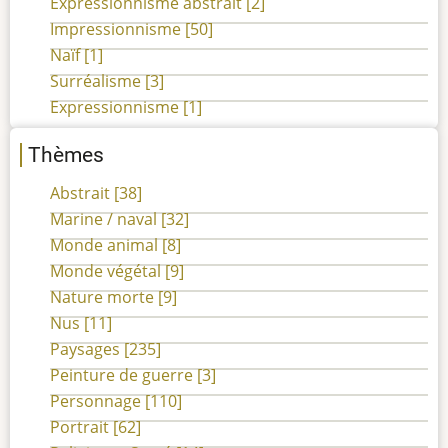
Expressionnisme abstrait
[2]
Impressionnisme
[50]
Naïf
[1]
Surréalisme
[3]
Expressionnisme
[1]
Thèmes
Abstrait
[38]
Marine / naval
[32]
Monde animal
[8]
Monde végétal
[9]
Nature morte
[9]
Nus
[11]
Paysages
[235]
Peinture de guerre
[3]
Personnage
[110]
Portrait
[62]