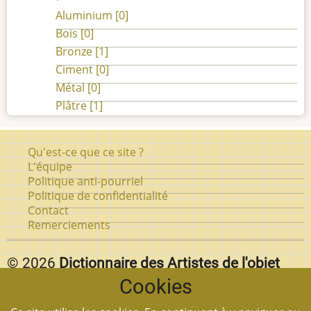
Aluminium
[0]
Bois
[0]
Bronze
[1]
Ciment
[0]
Métal
[0]
Plâtre
[1]
Pied
Qu'est-ce que ce site ?
de
L'équipe
Politique anti-pourriel
page
Politique de confidentialité
Contact
Remerciements
© 2026
Dictionnaire des Artistes de l'objet
Cookies
d'art au Québec.