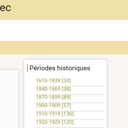
bec
Périodes historiques
1610-1839
[24]
1840-1869
[38]
1870-1899
[89]
1900-1909
[57]
1910-1919
[136]
1920-1929
[120]