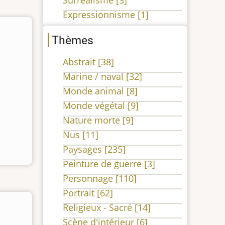
Surréalisme
[3]
Expressionnisme
[1]
Thèmes
Abstrait
[38]
Marine / naval
[32]
Monde animal
[8]
Monde végétal
[9]
Nature morte
[9]
Nus
[11]
Paysages
[235]
Peinture de guerre
[3]
Personnage
[110]
Portrait
[62]
Religieux - Sacré
[14]
Scène d'intérieur
[6]