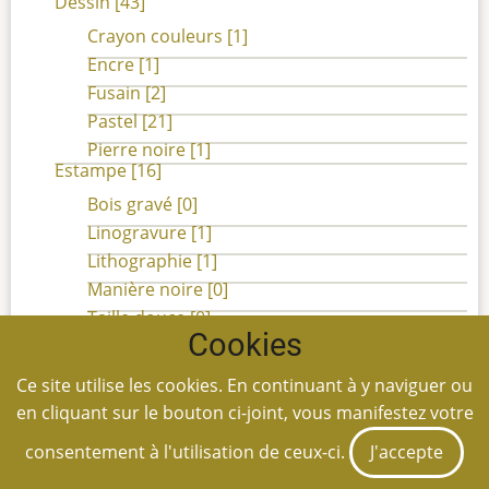
Dessin
[43]
Crayon couleurs
[1]
Encre
[1]
Fusain
[2]
Pastel
[21]
Pierre noire
[1]
Estampe
[16]
Bois gravé
[0]
Linogravure
[1]
Lithographie
[1]
Manière noire
[0]
Taille douce
[0]
Cookies
Illustration
[0]
Peinture
[712]
Ce site utilise les cookies. En continuant à y naviguer ou
Acrylique
[4]
en cliquant sur le bouton ci-joint, vous manifestez votre
Caséine
[1]
consentement à l'utilisation de ceux-ci.
J'accepte
Aquarelle
[98]
Émail
[0]