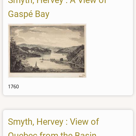
Smyth, Hervey : A View of
Gaspé Bay
1760
Smyth, Hervey : View of
Quebec from the Basin