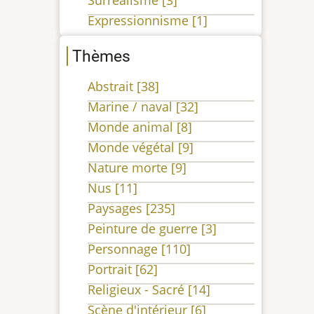
Surréalisme
[3]
Expressionnisme
[1]
Thèmes
Abstrait
[38]
Marine / naval
[32]
Monde animal
[8]
Monde végétal
[9]
Nature morte
[9]
Nus
[11]
Paysages
[235]
Peinture de guerre
[3]
Personnage
[110]
Portrait
[62]
Religieux - Sacré
[14]
Scène d'intérieur
[6]