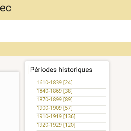
bec
Périodes historiques
1610-1839
[24]
1840-1869
[38]
1870-1899
[89]
1900-1909
[57]
1910-1919
[136]
1920-1929
[120]