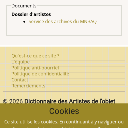
Documents
Dossier d'artistes
Service des archives du MNBAQ
Pied
Qu'est-ce que ce site ?
de
L'équipe
Politique anti-pourriel
page
Politique de confidentialité
Contact
Remerciements
© 2026
Dictionnaire des Artistes de l'objet
Cookies
d'art au Québec.
Vous pouvez reproduire textuellement des pages de
Ce site utilise les cookies. En continuant à y naviguer ou