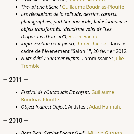
Tire-toi une bûche !
Guillaume
Boudrias-Plouffe
Les révolutions de la solitude, dessins, carnets,
photographies, partition musicale, boîte lumineuse,
objets transformés. (deuxième volet de "Les
Diapasons d'Eva Lm"),
Rober Racine
Improvisation pour piano
,
Rober Racine.
Dans le
cadre de l'événement "Salon 1", 20 février 2012
Nuits d’été / Summer Nights
. Commissaire :
Julie
Tremble
— 2011 —
Festival de l’Outaouais Émergent
,
Guillaume
Boudrias-Plouffe
Object Indirect Object
. Artistes :
Adad Hannah,
— 2010 —
Born Rich, Getting Poorer (1–4),
Milutin Gubash