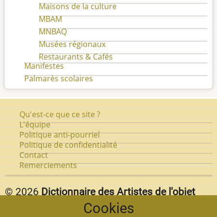
Maisons de la culture
MBAM
MNBAQ
Musées régionaux
Restaurants & Cafés
Manifestes
Palmarès scolaires
Pied
Qu'est-ce que ce site ?
de
L'équipe
Politique anti-pourriel
page
Politique de confidentialité
Contact
Remerciements
© 2026
Dictionnaire des Artistes de l'objet
Cookies
d'art au Québec.