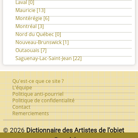
Laval
[0]
Mauricie
[13]
Montérégie
[6]
Montréal
[3]
Nord du Québec
[0]
Nouveau-Brunswick
[1]
Outaouais
[7]
Saguenay-Lac-Saint-Jean
[22]
Pied
Qu'est-ce que ce site ?
de
L'équipe
Politique anti-pourriel
page
Politique de confidentialité
Contact
Remerciements
© 2026
Dictionnaire des Artistes de l'objet