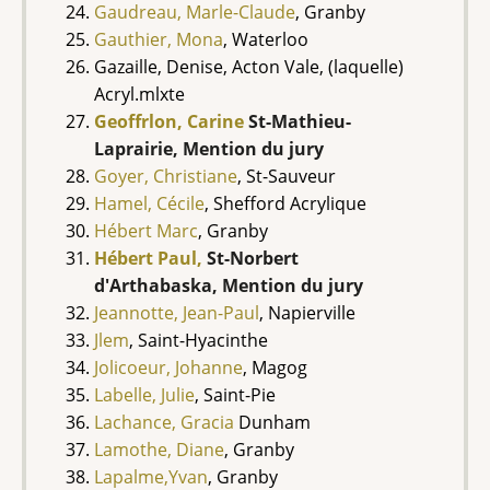
Gaudreau, Marle-Claude
, Granby
Gauthier, Mona
, Waterloo
Gazaille, Denise, Acton Vale, (laquelle)
Acryl.mlxte
Geoffrlon, Carine
St-Mathieu-
Laprairie, Mention du jury
Goyer, Christiane
, St-Sauveur
Hamel, Cécile
, Shefford Acrylique
Hébert Marc
, Granby
Hébert Paul,
St-Norbert
d'Arthabaska, Mention du jury
Jeannotte, Jean-Paul
, Napierville
Jlem
, Saint-Hyacinthe
Jolicoeur, Johanne
, Magog
Labelle, Julie
, Saint-Pie
Lachance, Gracia
Dunham
Lamothe, Diane
, Granby
Lapalme,Yvan
, Granby