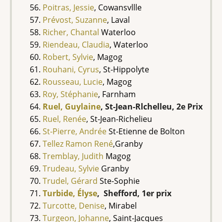
Poitras, Jessie
, Cowansvllle
Prévost, Suzanne
, Laval
Richer, Chantal
Waterloo
Riendeau, Claudia
, Waterloo
Robert, Sylvie
, Magog
Rouhani, Cyrus
, St-Hippolyte
Rousseau, Lucie
, Magog
Roy, Stéphanie
, Farnham
Ruel, Guylaine
, St-Jean-Rlchelleu, 2e Prix
Ruel, Renée
, St-Jean-Richelieu
St-Pierre, Andrée
St-Etienne de Bolton
Tellez Ramon René
,Granby
Tremblay, Judith
Magog
Trudeau, Sylvie
Granby
Trudel, Gérard
Ste-Sophie
Turbide, Élyse
, Shefford, 1er prix
Turcotte, Denise
, Mirabel
Turgeon, Johanne
, Saint-Jacques