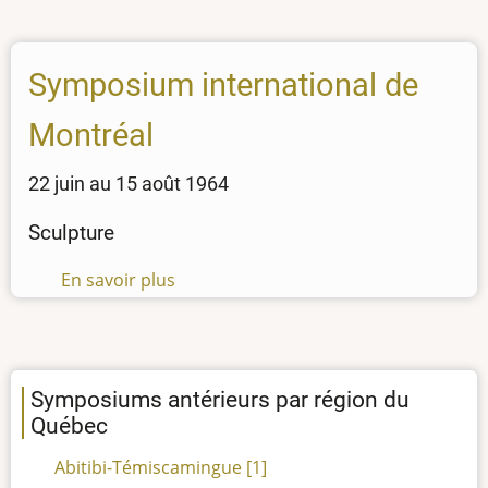
Symposium
du
Nord
Symposium international de
de
Montréal,
Montréal
15e
édition
22 juin au 15 août 1964
Sculpture
En savoir plus
sur
Symposium
international
de
Montréal
Symposiums antérieurs par région du
Québec
Abitibi-Témiscamingue
[1]