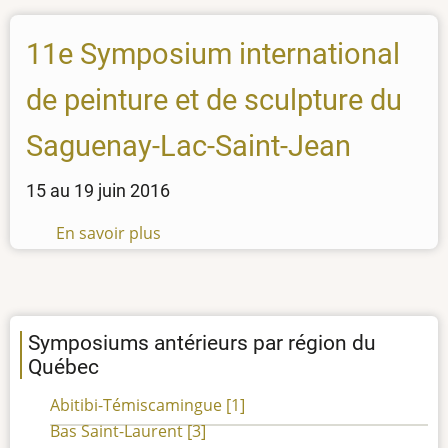
11e Symposium international
de peinture et de sculpture du
Saguenay-Lac-Saint-Jean
15 au 19 juin 2016
En savoir plus
sur
11e
Symposium
international
de
Symposiums antérieurs par région du
peinture
Québec
et
Abitibi-Témiscamingue
[1]
de
Bas Saint-Laurent
[3]
sculpture