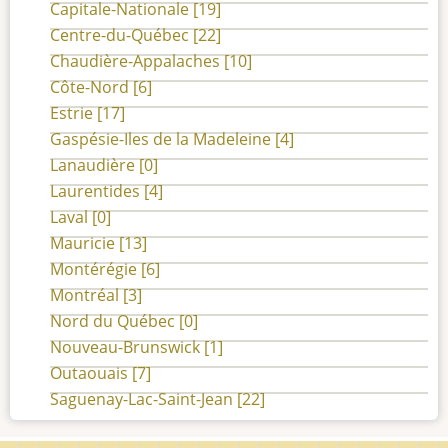
Capitale-Nationale
[19]
du
Saguenay-
Centre-du-Québec
[22]
Lac-
Chaudière-Appalaches
[10]
Saint-
Côte-Nord
[6]
Jean
Estrie
[17]
Gaspésie-Iles de la Madeleine
[4]
Lanaudière
[0]
Laurentides
[4]
Laval
[0]
Mauricie
[13]
Montérégie
[6]
Montréal
[3]
Nord du Québec
[0]
Nouveau-Brunswick
[1]
Outaouais
[7]
Saguenay-Lac-Saint-Jean
[22]