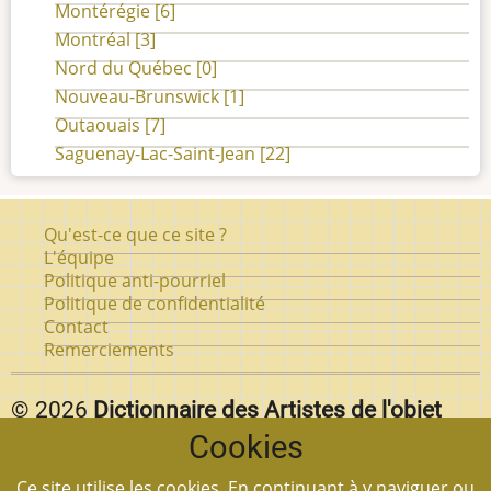
Montérégie
[6]
Montréal
[3]
Nord du Québec
[0]
Nouveau-Brunswick
[1]
Outaouais
[7]
Saguenay-Lac-Saint-Jean
[22]
Pied
Qu'est-ce que ce site ?
de
L'équipe
Politique anti-pourriel
page
Politique de confidentialité
Contact
Remerciements
© 2026
Dictionnaire des Artistes de l'objet
Cookies
d'art au Québec.
Vous pouvez reproduire textuellement des pages de
Ce site utilise les cookies. En continuant à y naviguer ou