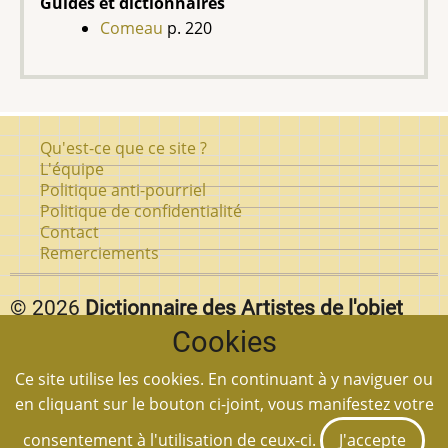
Guides et dictionnaires
Comeau
p. 220
Pied
Qu'est-ce que ce site ?
de
L'équipe
Politique anti-pourriel
page
Politique de confidentialité
Contact
Remerciements
© 2026
Dictionnaire des Artistes de l'objet
Cookies
d'art au Québec.
Vous pouvez reproduire textuellement des pages de
Ce site utilise les cookies. En continuant à y naviguer ou
notre site
en autant que vous citez la source et
en cliquant sur le bouton ci-joint, vous manifestez votre
mettez un lien à la page en question.
consentement à l'utilisation de ceux-ci.
J'accepte