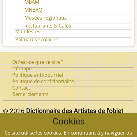
MBAM
MNBAQ
Musées régionaux
Restaurants & Cafés
Manifestes
Palmarès scolaires
Pied
Qu'est-ce que ce site ?
de
L'équipe
Politique anti-pourriel
page
Politique de confidentialité
Contact
Remerciements
© 2026
Dictionnaire des Artistes de l'objet
Cookies
d'art au Québec.
Vous pouvez reproduire textuellement des pages de
Ce site utilise les cookies. En continuant à y naviguer ou