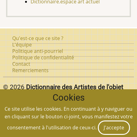
Dictionnaire.espace art actuel
Pied
Qu'est-ce que ce site ?
de
L'équipe
Politique anti-pourriel
page
Politique de confidentialité
Contact
Remerciements
© 2026
Dictionnaire des Artistes de l'objet
Cookies
d'art au Québec.
Vous pouvez reproduire textuellement des pages de
Ce site utilise les cookies. En continuant à y naviguer ou
notre site
en autant que vous citez la source et
en cliquant sur le bouton ci-joint, vous manifestez votre
mettez un lien à la page en question.
consentement à l'utilisation de ceux-ci.
J'accepte