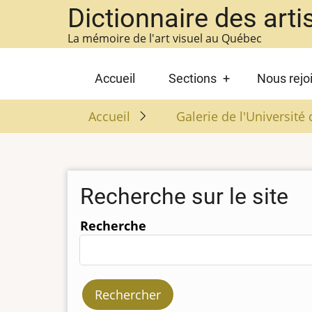
Aller
Dictionnaire des arti
au
La mémoire de l'art visuel au Québec
contenu
principal
Main
Accueil
Sections
Nous rejo
navigation
Accueil
Galerie de l'Universit
Recherche sur le site
Recherche