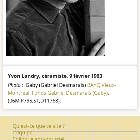
Texte
Yvon Landry, céramiste, 9 février 1963
de
Photo :
Gaby (Gabriel Desmarais)
BAnQ Vieux-
la
Montréal, Fonds Gabriel Desmarais (Gaby)
,
photo
(06M,P795,S1,D11768),
de
l'artiste
Pied
Qu'est-ce que ce site ?
de
L'équipe
Politique anti-pourriel
page