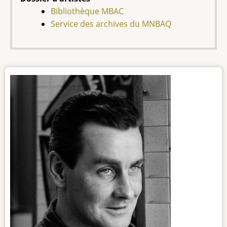
Bibliothèque MBAC
Service des archives du MNBAQ
Photo
de
l'artiste