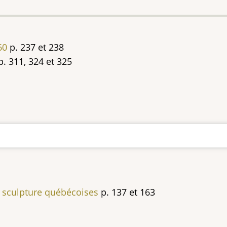
60
p. 237 et 238
. 311, 324 et 325
t sculpture québécoises
p. 137 et 163