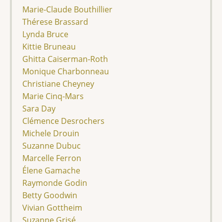
Marie-Claude Bouthillier
Thérese Brassard
Lynda Bruce
Kittie Bruneau
Ghitta Caiserman-Roth
Monique Charbonneau
Christiane Cheyney
Marie Cinq-Mars
Sara Day
Clémence Desrochers
Michele Drouin
Suzanne Dubuc
Marcelle Ferron
Élene Gamache
Raymonde Godin
Betty Goodwin
Vivian Gottheim
Suzanne Grisé