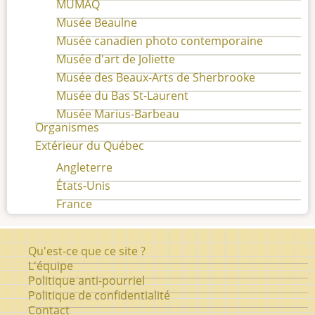
MUMAQ
Musée Beaulne
Musée canadien photo contemporaine
Musée d'art de Joliette
Musée des Beaux-Arts de Sherbrooke
Musée du Bas St-Laurent
Musée Marius-Barbeau
Organismes
Extérieur du Québec
Angleterre
États-Unis
France
Pied
Qu'est-ce que ce site ?
de
L'équipe
Politique anti-pourriel
page
Politique de confidentialité
Contact