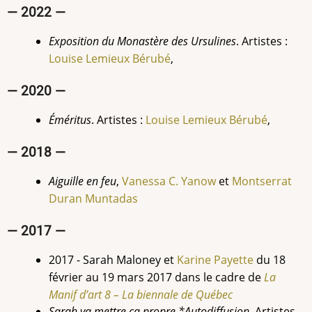
— 2022 —
Exposition du Monastère des Ursulines
. Artistes :
Louise Lemieux Bérubé
,
— 2020 —
Éméritus
. Artistes :
Louise Lemieux Bérubé
,
— 2018 —
Aiguille en feu
,
Vanessa C.
Yanow
et
Montserrat
Duran Muntadas
— 2017 —
2017 - Sarah Maloney et
Karine Payette
du 18
février au 19 mars 2017 dans le cadre de
La
Manif d’art 8 – La biennale de Québec
Sarah va mettre ça propre *Autodiffusion
. Artistes