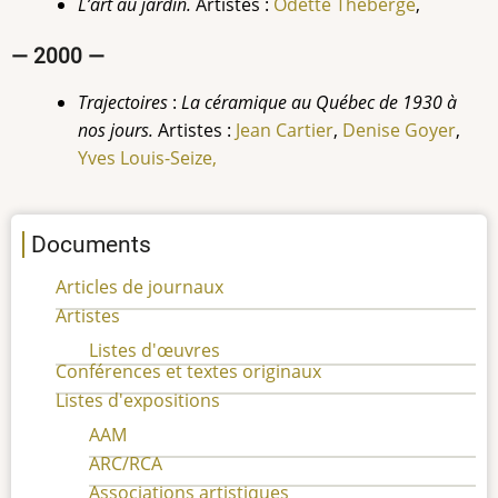
L’art au jardin.
Artistes :
Odette Théberge
,
— 2000 —
Trajectoires
:
La céramique au Québec de 1930 à
nos jours.
Artistes :
Jean Cartier
,
Denise Goyer
,
Yves
Louis-Seize,
Documents
Articles de journaux
Artistes
Listes d'œuvres
Conférences et textes originaux
Listes d'expositions
AAM
ARC/RCA
Associations artistiques