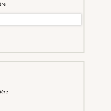
ère
ière