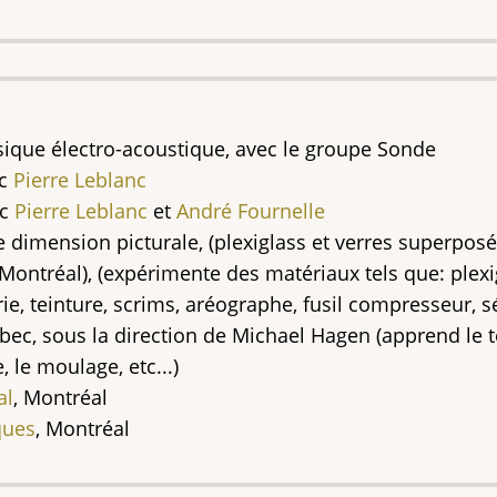
ique électro-acoustique, avec le groupe Sonde
ec
Pierre Leblanc
ec
Pierre Leblanc
et
André Fournelle
me dimension picturale, (plexiglass et verres superposé
ontréal), (expérimente des matériaux tels que: plexigla
, teinture, scrims, aréographe, fusil compresseur, sér
bec, sous la direction de Michael Hagen (apprend le t
e, le moulage, etc...)
al
, Montréal
ques
, Montréal