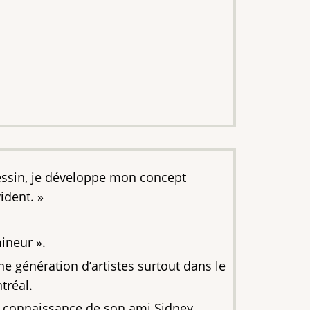
 dessin, je développe mon concept
ident. »
ineur ».
e génération d’artistes surtout dans le
tréal.
la connaissance de son ami Sidney