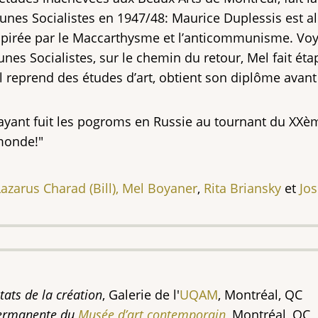
unes Socialistes en 1947/48: Maurice Duplessis est a
pirée par le Maccarthysme et l’anticommunisme. Voy
unes Socialistes, sur le chemin du retour, Mel fait é
il reprend des études d’art, obtient son diplôme ava
s ayant fuit les pogroms en Russie au tournant du XXè
monde!"
Lazarus
Charad (Bill),
Mel Boyaner
,
Rita Briansky
et
Jo
ats de la création
, Galerie de l'
UQAM
, Montréal, QC
 permanente du
Musée d’art contemporain
,
Montréal, QC