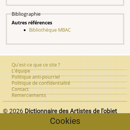
Bibliographie
Autres références
Bibliothèque MBAC
Pied
Qu'est-ce que ce site ?
de
L'équipe
Politique anti-pourriel
page
Politique de confidentialité
Contact
Remerciements
© 2026
Dictionnaire des Artistes de l'objet
Cookies
d'art au Québec.