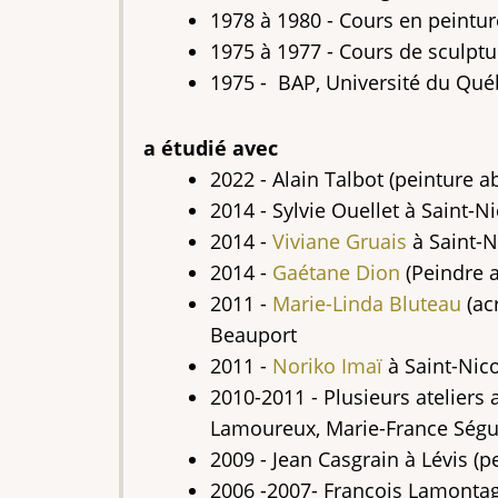
1978 à 1980 -
Cours en peinture
1975 à 1977 -
Cours de sculptu
1975 - BAP, Université du Québ
a étudié avec
2022 -
Alain Talbot (peinture ab
2014 -
Sylvie Ouellet à Saint-N
2014 -
Viviane Gruais
à Saint-N
2014 -
Gaétane Dion
(Peindre a
2011 -
Marie-Linda Bluteau
(ac
Beauport
2011 -
Noriko Imaï
à Saint-Nico
2010-2011 - Plusieurs ateliers
Lamoureux, Marie-France Séguin
2009 - Jean Casgrain à Lévis (p
2006 -2007- François Lamontag