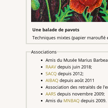
Texte
Une balade de pavots
de
Techniques mixtes (papier marouflé et
l'oeuvre
Associations
Amis du Musée Marius Barbeau
RAAV
depuis juin 2018;
SACQ
depuis 2012;
AIBAQ
depuis août 2011
Association des retraités de 
AARS
depuis novembre 2009;
Amis du
MNBAQ
depuis 2009.