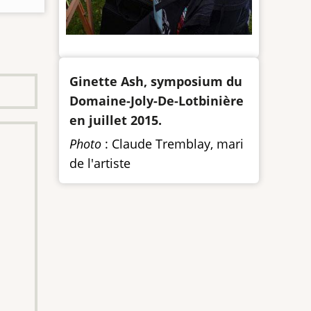
Texte
Ginette Ash, symposium du
de
Domaine-Joly-De-Lotbinière
la
en juillet 2015.
photo
Photo
: Claude Tremblay, mari
de
de l'artiste
l'artiste