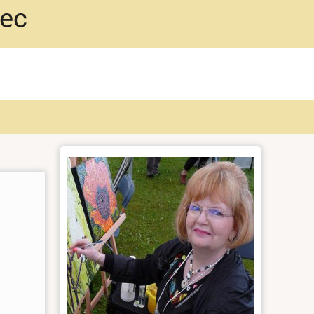
bec
Photo
de
l'artiste