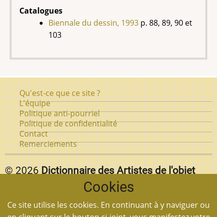
Catalogues
Biennale du dessin, 1993
p. 88, 89, 90 et
103
Pied
Qu'est-ce que ce site ?
de
L'équipe
Politique anti-pourriel
page
Politique de confidentialité
Contact
Remerciements
© 2026
Dictionnaire des Artistes de l'objet
Cookies
d'art au Québec.
Vous pouvez reproduire textuellement des pages de
Ce site utilise les cookies. En continuant à y naviguer ou
notre site
en autant que vous citez la source et