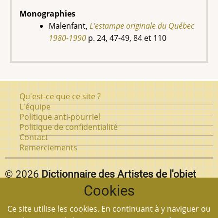
Monographies
Malenfant,
L’estampe originale du Québec
1980-1990
p. 24, 47-49, 84 et 110
Pied
Qu'est-ce que ce site ?
de
L'équipe
Politique anti-pourriel
page
Politique de confidentialité
Contact
Remerciements
© 2026
Dictionnaire des Artistes de l'objet
Cookies
d'art au Québec.
Vous pouvez reproduire textuellement des pages de
Ce site utilise les cookies. En continuant à y naviguer ou