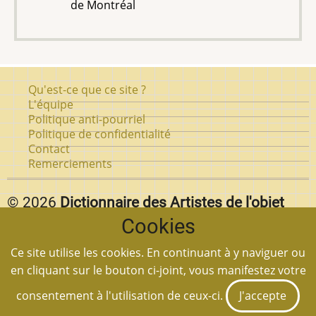
de Montréal
Pied
Qu'est-ce que ce site ?
de
L'équipe
Politique anti-pourriel
page
Politique de confidentialité
Contact
Remerciements
© 2026
Dictionnaire des Artistes de l'objet
Cookies
d'art au Québec.
Vous pouvez reproduire textuellement des pages de
Ce site utilise les cookies. En continuant à y naviguer ou
notre site
en autant que vous citez la source et
en cliquant sur le bouton ci-joint, vous manifestez votre
mettez un lien à la page en question.
consentement à l'utilisation de ceux-ci.
J'accepte