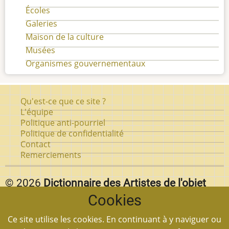
Écoles
Galeries
Maison de la culture
Musées
Organismes gouvernementaux
Pied
Qu'est-ce que ce site ?
de
L'équipe
Politique anti-pourriel
page
Politique de confidentialité
Contact
Remerciements
© 2026
Dictionnaire des Artistes de l'objet
Cookies
d'art au Québec.
Vous pouvez reproduire textuellement des pages de
Ce site utilise les cookies. En continuant à y naviguer ou