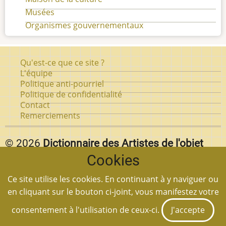
Musées
Organismes gouvernementaux
Pied
Qu'est-ce que ce site ?
de
L'équipe
Politique anti-pourriel
page
Politique de confidentialité
Contact
Remerciements
© 2026
Dictionnaire des Artistes de l'objet
Cookies
d'art au Québec.
Vous pouvez reproduire textuellement des pages de
Ce site utilise les cookies. En continuant à y naviguer ou
notre site
en autant que vous citez la source et
en cliquant sur le bouton ci-joint, vous manifestez votre
mettez un lien à la page en question.
consentement à l'utilisation de ceux-ci.
J'accepte