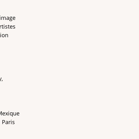
l’image
tistes
tion
y,
Mexique
 Paris