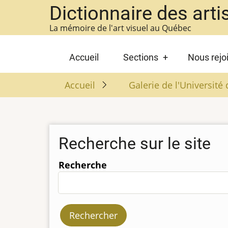
Aller
Dictionnaire des arti
au
La mémoire de l'art visuel au Québec
contenu
principal
Main
Accueil
Sections
Nous rejo
navigation
Accueil
Galerie de l'Universit
Recherche sur le site
Recherche