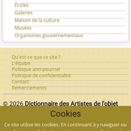
Écoles
Galeries
Maison de la culture
Musées
Organismes gouvernementaux
Pied
Qu'est-ce que ce site ?
de
L'équipe
Politique anti-pourriel
page
Politique de confidentialité
Contact
Remerciements
© 2026
Dictionnaire des Artistes de l'objet
Cookies
d'art au Québec.
Vous pouvez reproduire textuellement des pages de
Ce site utilise les cookies. En continuant à y naviguer ou