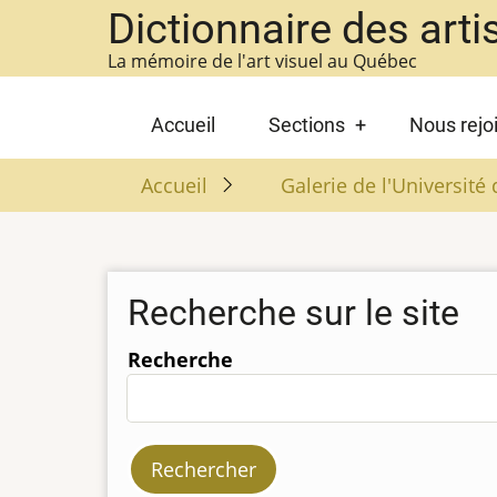
Aller
Dictionnaire des arti
au
La mémoire de l'art visuel au Québec
contenu
principal
Main
Accueil
Sections
Nous rejo
navigation
Accueil
Galerie de l'Universit
Recherche sur le site
Recherche