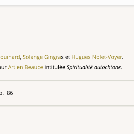
houinard
,
Solange Gingra
s et
Hugues Nolet-Voyer
.
pour
Art en Beauce
intitulée
Spiritualité autochtone.
 p. 86