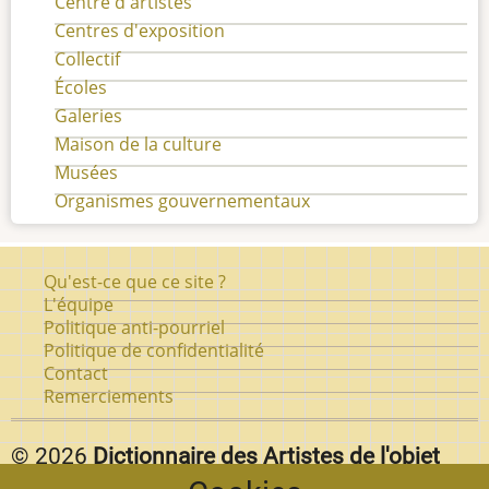
Centre d'artistes
Centres d'exposition
Collectif
Écoles
Galeries
Maison de la culture
Musées
Organismes gouvernementaux
Pied
Qu'est-ce que ce site ?
de
L'équipe
Politique anti-pourriel
page
Politique de confidentialité
Contact
Remerciements
© 2026
Dictionnaire des Artistes de l'objet