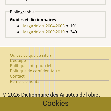
Bibliographie
Guides et dictionnaires
Magazin’art 2004-2005
p. 101
Magazin’art 2009-2010
p. 340
Pied
Qu'est-ce que ce site ?
de
L'équipe
Politique anti-pourriel
page
Politique de confidentialité
Contact
Remerciements
© 2026
Dictionnaire des Artistes de l'objet
Cookies
d'art au Québec.