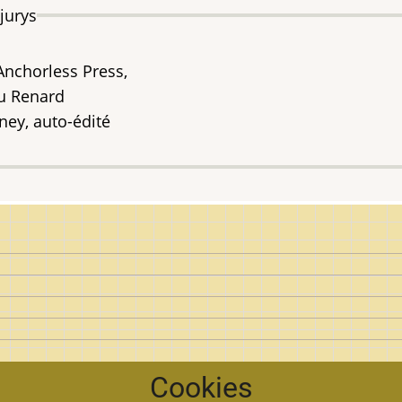
s et jurys
Anchorless Press,
du Renard
ney, auto-édité
Cookies
e l'objet d'art au Québec.