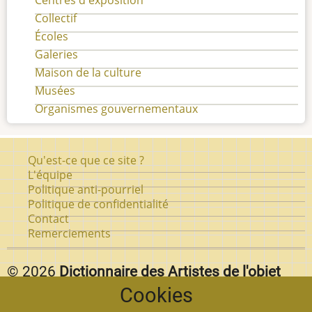
Collectif
Écoles
Galeries
Maison de la culture
Musées
Organismes gouvernementaux
Pied
Qu'est-ce que ce site ?
de
L'équipe
Politique anti-pourriel
page
Politique de confidentialité
Contact
Remerciements
© 2026
Dictionnaire des Artistes de l'objet
Cookies
d'art au Québec.