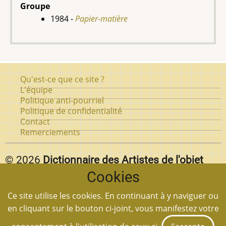
Groupe
1984 -
Papier-matière
Pied
Qu'est-ce que ce site ?
de
L'équipe
Politique anti-pourriel
page
Politique de confidentialité
Contact
Remerciements
© 2026
Dictionnaire des Artistes de l'objet
Cookies
d'art au Québec.
Vous pouvez reproduire textuellement des pages de
Ce site utilise les cookies. En continuant à y naviguer ou
notre site
en autant que vous citez la source et
en cliquant sur le bouton ci-joint, vous manifestez votre
mettez un lien à la page en question.