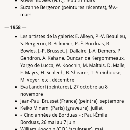
Rowell Bowles (N.Y.), 9 au 21 mars
Suzanne Bergeron (peintures récentes), fév.-
mars
— 1958 —
Les artistes de la galerie: E. Alleyn, P.-V. Beaulieu,
S. Bergeron, R. Billmeier, P.-Ë. Borduas, R.
Bowles, J.-P. Brusset, J. Dallaire, J.-A. Demers, P.
Gendron, A. Kahane, Duncan de Kergommeaux,
Yargo de Lucca, W. Koochin, M. Maltais, D. Malle,
F. Mayrs, H. Schleeh, B. Shearer, T. Steinhouse,
M. Voyer, etc., décembre
Eva Landori (peintures), 27 octobre au 8
novembre
Jean-Paul Brusset (France) (peintre), septembre
Keiko Minami (Paris) (graveure), juillet
« Cinq années de Borduas » : Paul-Émile
Borduas, 26 mai au 7 juin
William Koochin (C.B.) (sculpteur), mai