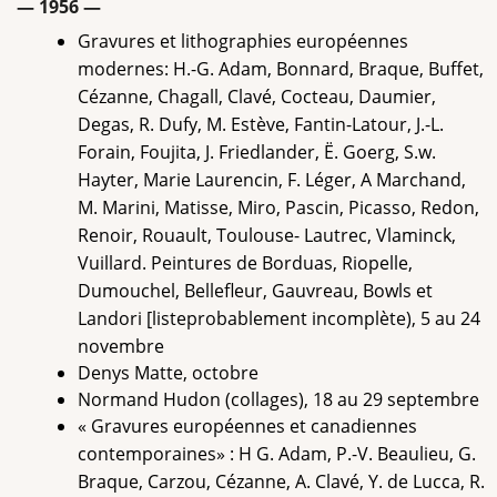
— 1956 —
Gravures et lithographies européennes
modernes: H.-G. Adam, Bonnard, Braque, Buffet,
Cézanne, Chagall, Clavé, Cocteau, Daumier,
Degas, R. Dufy, M. Estève, Fantin-Latour, J.-L.
Forain, Foujita, J. Friedlander, Ë. Goerg, S.w.
Hayter, Marie Laurencin, F. Léger, A Marchand,
M. Marini, Matisse, Miro, Pascin, Picasso, Redon,
Renoir, Rouault, Toulouse- Lautrec, Vlaminck,
Vuillard. Peintures de Borduas, Riopelle,
Dumouchel, Bellefleur, Gauvreau, Bowls et
Landori [listeprobablement incomplète), 5 au 24
novembre
Denys Matte, octobre
Normand Hudon (collages), 18 au 29 septembre
« Gravures européennes et canadiennes
contemporaines» : H G. Adam, P.-V. Beaulieu, G.
Braque, Carzou, Cézanne, A. Clavé, Y. de Lucca, R.