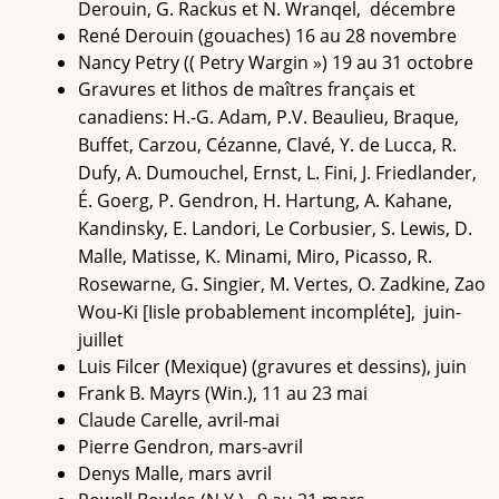
Derouin, G. Rackus et N. Wranqel, décembre
René Derouin (gouaches) 16 au 28 novembre
Nancy Petry (( Petry Wargin ») 19 au 31 octobre
Gravures et lithos de maîtres français et
canadiens: H.-G. Adam, P.V. Beaulieu, Braque,
Buffet, Carzou, Cézanne, Clavé, Y. de Lucca, R.
Dufy, A. Dumouchel, Ernst, L. Fini, J. Friedlander,
É. Goerg, P. Gendron, H. Hartung, A. Kahane,
Kandinsky, E. Landori, Le Corbusier, S. Lewis, D.
Malle, Matisse, K. Minami, Miro, Picasso, R.
Rosewarne, G. Singier, M. Vertes, O. Zadkine, Zao
Wou-Ki [Iisle probablement incompléte], juin-
juillet
Luis Filcer (Mexique) (gravures et dessins), juin
Frank B. Mayrs (Win.), 11 au 23 mai
Claude Carelle, avril-mai
Pierre Gendron, mars-avril
Denys Malle, mars avril