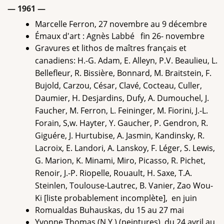
— 1961 —
Marcelle Ferron, 27 novembre au 9 décembre
Émaux d'art : Agnès Labbé fin 26- novembre
Gravures et lithos de maîtres français et
canadiens: H.-G. Adam, E. Alleyn, P.V. Beaulieu, L.
Bellefleur, R. Bissière, Bonnard, M. Braitstein, F.
Bujold, Carzou, César, Clavé, Cocteau, Culler,
Daumier, H. Desjardins, Dufy, A. Dumouchel, J.
Faucher, M. Ferron, L. Feininger, M. Fiorini, J.-L.
Forain, S,w. Hayter, Y. Gaucher, P. Gendron, R.
Giguére, J. Hurtubise, A. Jasmin, Kandinsky, R.
Lacroix, E. Landori, A. Lanskoy, F. Léger, S. Lewis,
G. Marion, K. Minami, Miro, Picasso, R. Pichet,
Renoir, J.-P. Riopelle, Rouault, H. Saxe, T.A.
Steinlen, Toulouse-Lautrec, B. Vanier, Zao Wou-
Ki [liste probablement incomplète], en juin
Romualdas Buhauskas, du 15 au 27 mai
Yvonne Thomas (N.Y.) (peintures), du 24 avril au