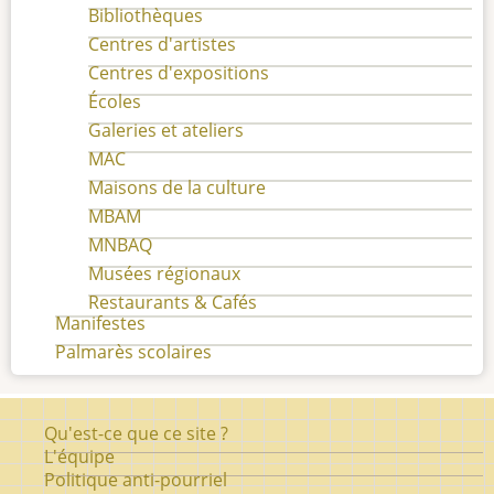
Bibliothèques
Centres d'artistes
Centres d'expositions
Écoles
Galeries et ateliers
MAC
Maisons de la culture
MBAM
MNBAQ
Musées régionaux
Restaurants & Cafés
Manifestes
Palmarès scolaires
Pied
Qu'est-ce que ce site ?
de
L'équipe
Politique anti-pourriel
page