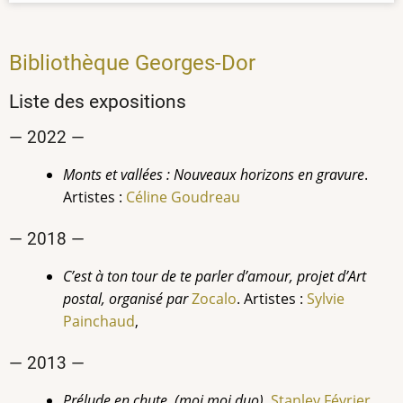
Bibliothèque Georges-Dor
Liste des expositions
— 2022 —
Monts et vallées : Nouveaux horizons en gravure
.
Artistes :
Céline
Goudreau
— 2018 —
C’est à ton tour de te parler d’amour, projet d’Art
postal, organisé par
Zocalo
. Artistes :
Sylvie
Painchaud
,
— 2013 —
Prélude en chute, (moi.moi duo),
Stanley Février