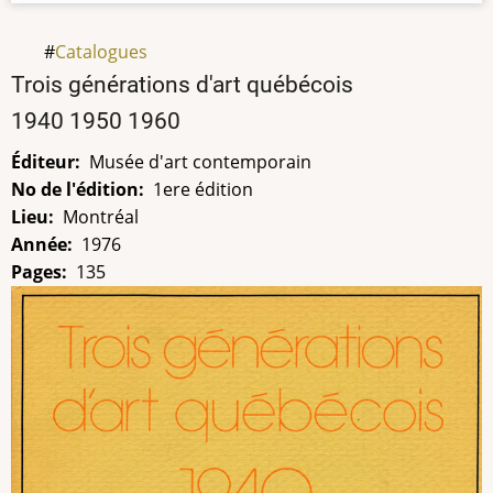
Catalogues
Titre
Trois générations d'art québécois
1940 1950 1960
Éditeur
Musée d'art contemporain
No de l'édition
1ere édition
Lieu
Montréal
Année
1976
Pages
135