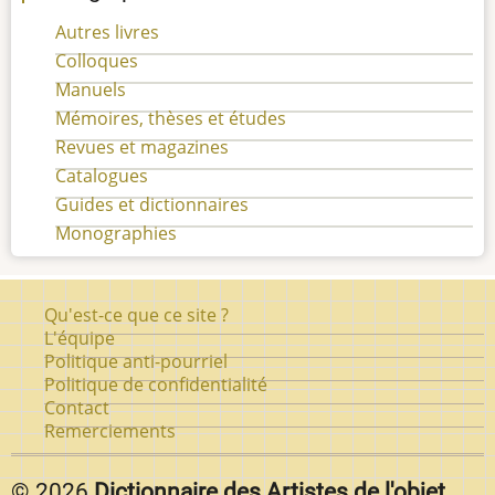
Autres livres
Colloques
Manuels
Mémoires, thèses et études
Revues et magazines
Catalogues
Guides et dictionnaires
Monographies
Pied
Qu'est-ce que ce site ?
de
L'équipe
Politique anti-pourriel
page
Politique de confidentialité
Contact
Remerciements
© 2026
Dictionnaire des Artistes de l'objet