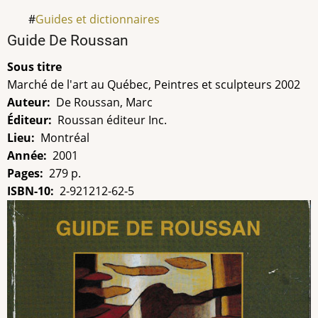
Guides et dictionnaires
Titre
Guide De Roussan
Sous titre
Marché de l'art au Québec, Peintres et sculpteurs 2002
Auteur
De Roussan, Marc
Éditeur
Roussan éditeur Inc.
Lieu
Montréal
Année
2001
Pages
279 p.
ISBN-10
2-921212-62-5