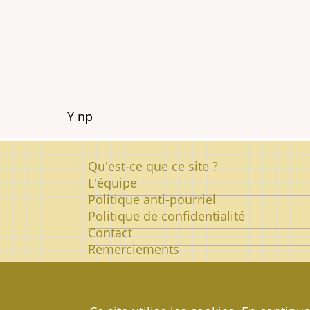
Possession
Y np
Pied
Qu'est-ce que ce site ?
de
L'équipe
Politique anti-pourriel
page
Politique de confidentialité
Contact
Remerciements
© 2026
Dictionnaire des Artistes d