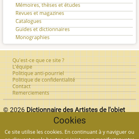
Mémoires, thèses et études
Revues et magazines
Catalogues
Guides et dictionnaires
Monographies
Pied
Qu'est-ce que ce site ?
de
L'équipe
Politique anti-pourriel
page
Politique de confidentialité
Contact
Remerciements
© 2026
Dictionnaire des Artistes de l'objet
Cookies
d'art au Québec.
Vous pouvez reproduire textuellement des pages de
Ce site utilise les cookies. En continuant à y naviguer ou