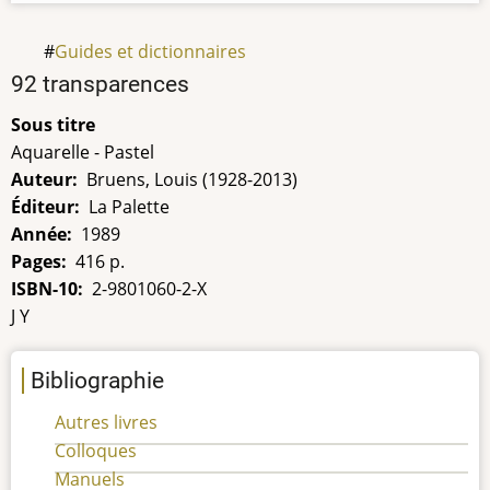
Guides et dictionnaires
Titre
92 transparences
Sous titre
Aquarelle - Pastel
Auteur
Bruens, Louis (1928-2013)
Éditeur
La Palette
Année
1989
Pages
416 p.
ISBN-10
2-9801060-2-X
Possession
J Y
Bibliographie
Autres livres
Colloques
Manuels