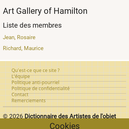
Art Gallery of Hamilton
Liste des membres
Jean, Rosaire
Richard, Maurice
Pied
Qu'est-ce que ce site ?
de
L'équipe
Politique anti-pourriel
page
Politique de confidentialité
Contact
Remerciements
© 2026
Dictionnaire des Artistes de l'objet
Cookies
d'art au Québec.